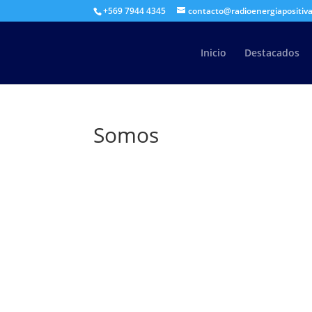
+569 7944 4345
contacto@radioenergiapositiva
Inicio
Destacados
Somos