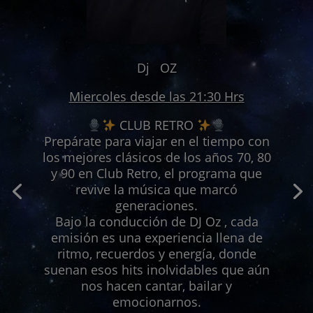
Dj OZ
Miercoles desde las 21:30 Hrs
CLUB RETRO
Prepárate para viajar en el tiempo con
los mejores clásicos de los años 70, 80
y 90 en Club Retro, el programa que
revive la música que marcó
generaciones.
Bajo la conducción de DJ Oz , cada
emisión es una experiencia llena de
Capeando la Noche
ritmo, recuerdos y energía, donde
suenan esos hits inolvidables que aún
Viernes y Sabados desde las 22:00 hrs
nos hacen cantar, bailar y
emocionarnos.