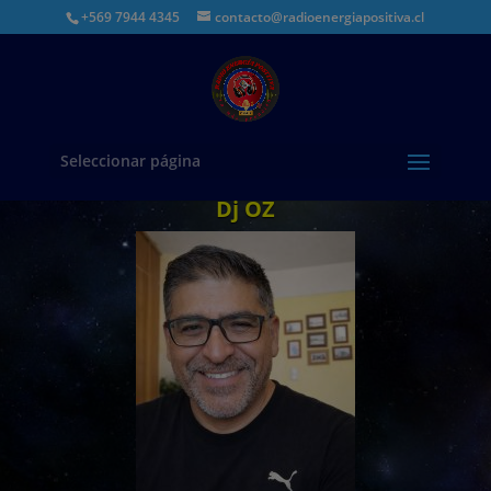
modal-check
+569 7944 4345
contacto@radioenergiapositiva.cl
Seleccionar página
Dj OZ