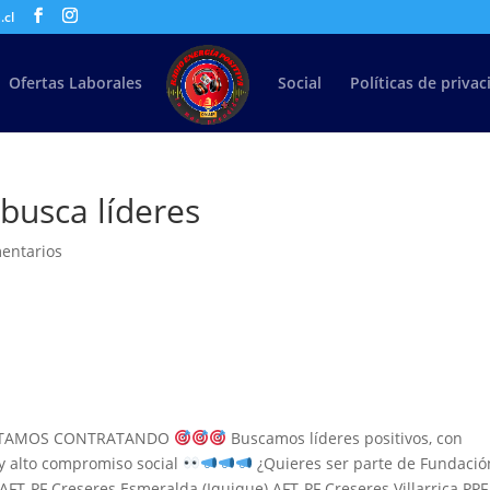
.cl
Ofertas Laborales
Social
Políticas de priva
busca líderes
entarios
 ESTAMOS CONTRATANDO
Buscamos líderes positivos, con
 y alto compromiso social
¿Quieres ser parte de Fundació
 AFT-PF Creseres Esmeralda (Iquique) AFT-PF Creseres Villarrica PPF