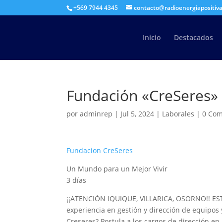
+569 7944 4345
contacto@radioenergiapositiva
Inicio
Destacados
Fundación «CreSeres» 
por
adminrep
|
Jul 5, 2024
|
Laborales
|
0 Com
Fundacion CreSeres
Un Mundo para un Mejor Vivir
3 días
¡¡ATENCIÓN IQUIQUE, VILLARICA, OSORNO!!
experiencia en gestión y dirección de equipos
Creseres? Postula a los cargos de dirección en