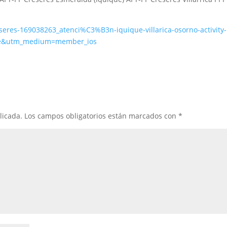
seres-169038263_atenci%C3%B3n-iquique-villarica-osorno-activity-
re&utm_medium=member_ios
licada.
Los campos obligatorios están marcados con
*