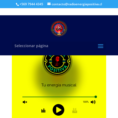
+569 7944 4345
contacto@radioenergiapositiva.cl
Seleccionar página
Tu energía musical
100%